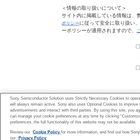
＜情報の取り扱いについて＞
サイト内に掲載している情報は、
に従って安全に取り扱い
ポリシー
ーポリシーが適用されますので、
*
*
Sony Semiconductor Solution uses Strictly Necessary Cookies to operat
will always remain active. Sony also uses Optional Cookies to improve si
advertisements and interact with third parties. By using this site, you 
can manage your cookie preferences at any time by clicking "Customiz
preferences, the full functionality of this website may not be available.
Review our
Cookie Policy
for more information, and find out how Son
プライバシーポリシー
our
Privacy Policy
.